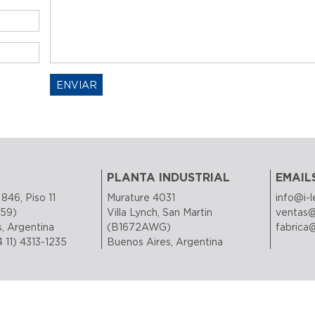
Enviar
ENVIAR
PLANTA INDUSTRIAL
EMAIL
846, Piso 11
Murature 4031
info@i-
59)
Villa Lynch, San Martin
ventas@
, Argentina
(B1672AWG)
fabrica
4 11) 4313-1235
Buenos Aires, Argentina