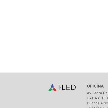
OFICINA
Av. Santa Fe 
CABA (CP10
Buenos Aires