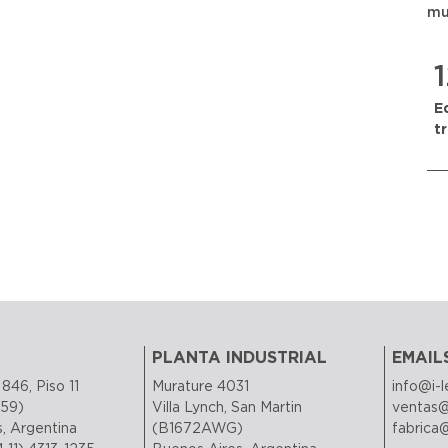
mu
E
t
PLANTA INDUSTRIAL
EMAIL
846, Piso 11
Murature 4031
info@i-
59)
Villa Lynch, San Martin
ventas@
, Argentina
(B1672AWG)
fabrica