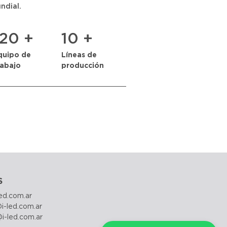
ndial.
120 +
10 +
quipo de
Líneas de
rabajo
producción
S
led.com.ar
i-led.com.ar
@i-led.com.ar