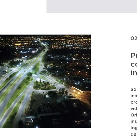
02
P
c
i
So
in
pr
vi
Or
in
lo
qu